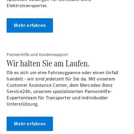
Intelligente
Elektrotransporter.
Fahrzeugsteuerung
Garantie
und
Mehr erfahren
Original-
Teile
Mercedes-
Benz
Pannenhilfe und Kundensupport
QualityService
Wir halten Sie am Laufen.
Digitale
Extras
Ob es sich um eine Fahrzeugpanne oder einen Unfall
handelt - wir sind jederzeit für Sie da. Mit unserem
Servicetermin
Customer Assistance Center, dem Mercedes-Benz
buchen
Service24h, unserem spezialisierten Pannenhilfe-
Expertenteam für Transporter und individueller
Unterstützung.
Mehr erfahren