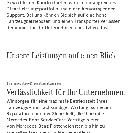
Gewerblichen Kunden bieten wir ein umfangreiches
Dienstleistungsportfolio und einen hervorragenden
Support. Bei uns können Sie sich auf eine hohe
Fahrzeugbetriebszeit und einen Transporter verlassen,
der immer für Ihr Unternehmen einsatzbereit ist.
Unsere Leistungen auf einen Blick.
Services
Transporter-Dienstleistungen
Verlässlichkeit für Ihr Unternehmen.
Übersicht
Wir sorgen für eine maximale Betriebszeit Ihres
Van-Service
Fahrzeugs – mit fachkundiger Wartung, schnellen
Pannenhilfe
Reparaturen und der Sicherheit, die Ihnen die
und
Mercedes-Benz ServiceCare-Verträge bieten.
Kundensupport
Von Mercedes-Benz Flottendiensten bis hin zu
Mobilitätslösungen
speziellen Lösungen für Mercedes-Benz