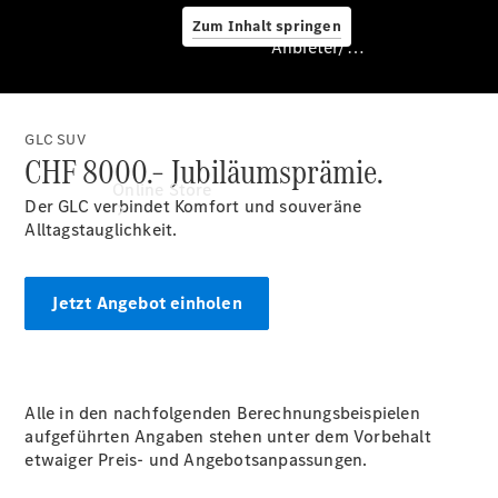
Zum Inhalt springen
Anbieter/Datenschutz
GLC SUV
CHF 8000.– Jubiläumsprämie.
Anbieter/Datenschutz
Online Store
Der GLC verbindet Komfort und souveräne
Alltagstauglichkeit.
Jetzt Angebot einholen
Certified
Alle in den nachfolgenden Berechnungsbeispielen
Occasionen
aufgeführten Angaben stehen unter dem Vorbehalt
Occasionsfahrzeuge
etwaiger Preis- und Angebotsanpassungen.
Fahrzeugzubehör
Digitale