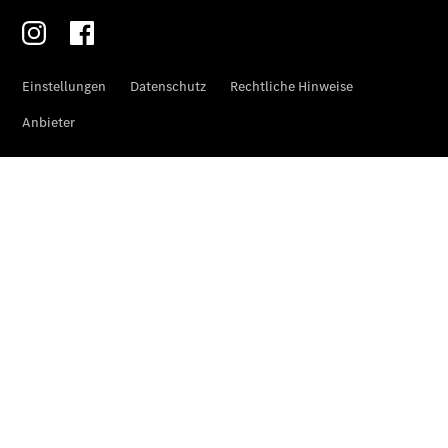
Übersicht
Reparatur
Service &
Garantie
Rückrufe
Ersatzteile
Accessories
Digitale
Broschüre
Fahrzeugzubehör
Collection
Betriebsanleitungen