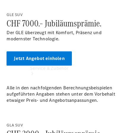
Extras
GLE SUV
CHF 7000.– Jubiläumsprämie.
Der GLE überzeugt mit Komfort, Präsenz und
modernster Technologie.
Jetzt Angebot einholen
Service & Zubehör
Alle in den nachfolgenden Berechnungsbeispielen
aufgeführten Angaben stehen unter dem Vorbehalt
etwaiger Preis- und Angebotsanpassungen.
Servicetermin
GLA SUV
buchen