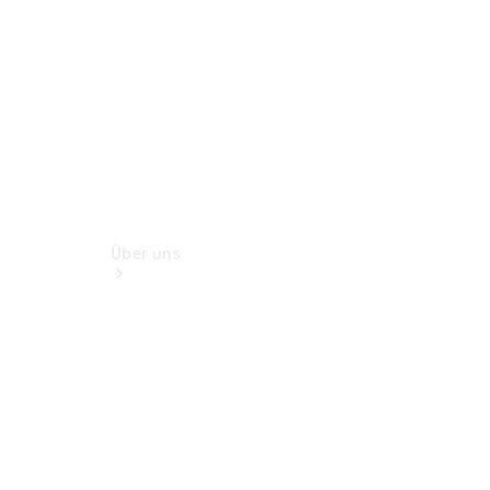
Servicetermin
buchen
Über uns
Unternehmen
Ansprechpartner
Standort &