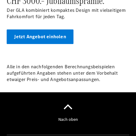
CHF 3000.– Jubiläumsprämie.
Digitale
Der GLA kombiniert kompaktes Design mit vielseitigem
Extras
Fahrkomfort für jeden Tag.
Unterwegs
laden
Pannen- &
Jetzt Angebot einholen
Unfallhilfe
Räder &
Reifen
Wartung,
Reparatur
Alle in den nachfolgenden Berechnungsbeispielen
&
aufgeführten Angaben stehen unter dem Vorbehalt
Garantie
etwaiger Preis- und Angebotsanpassungen.