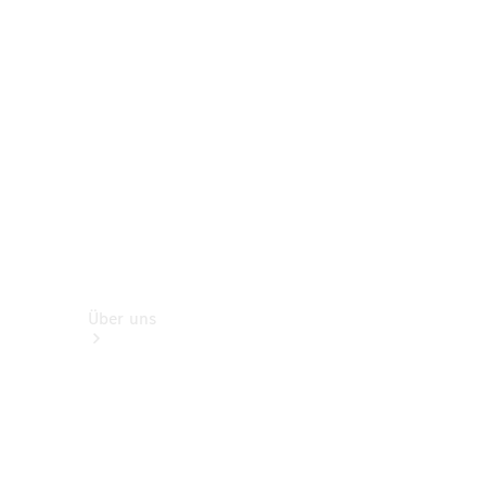
Zubehör
Servicetermin
buchen
Über uns