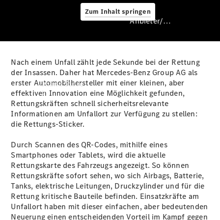
Zum Inhalt springen
Anbieter/Datenschutz
Nach einem Unfall zählt jede Sekunde bei der Rettung
der Insassen. Daher hat Mercedes-Benz Group AG als
Anbieter/Datenschutz
erster Automobilhersteller mit einer kleinen, aber
Online Store
effektiven Innovation eine Möglichkeit gefunden,
Rettungskräften schnell sicherheitsrelevante
Informationen am Unfallort zur Verfügung zu stellen:
die Rettungs-Sticker.
Durch Scannen des QR-Codes, mithilfe eines
Smartphones oder Tablets, wird die aktuelle
Rettungskarte des Fahrzeugs
angezeigt
. So können
Rettungskräfte sofort sehen, wo sich Airbags, Batterie,
Occasionsfahrzeuge
Tanks, elektrische Leitungen, Druckzylinder und für die
Camping-
Rettung kritische Bauteile befinden. Einsatzkräfte am
Zubehör
Unfallort haben mit dieser einfachen, aber bedeutenden
Digitale
Neuerung einen entscheidenden Vorteil im Kampf gegen
Extras