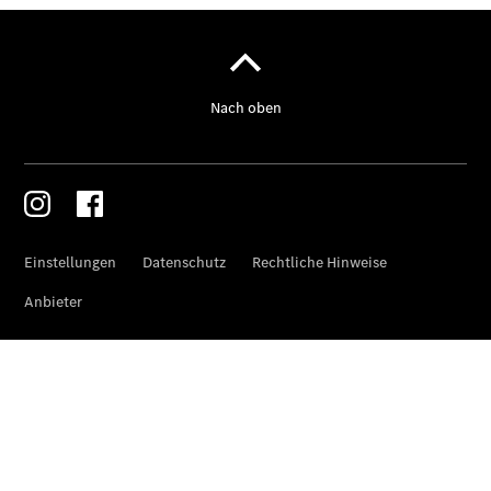
unterwegs
Dienstleistungen
& Garantien
Übersicht
MERCEDES-
SWISS-
INTEGRAL
ServiceCare
Mercedes-
Benz
QualityService
Serviceleistung