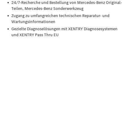
unterwegs
Dienstleistungen
& Garantien
Übersicht
MERCEDES-
SWISS-
INTEGRAL
ServiceCare
Mercedes-
Benz
QualityService
Serviceleistung