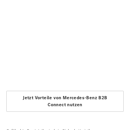
Original-
Teile &
Zubehör
Ersatzteile
Reifen und
Kompletträder
Camping-