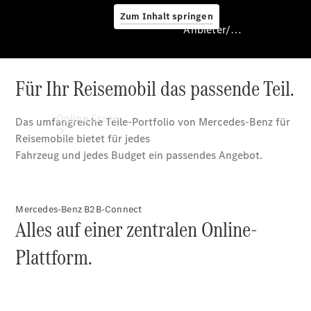
Zum Inhalt springen
Anbieter/Datenschutz
Anbieter/Datenschutz
Online Store
Mercedes-Benz B2B-Connect
Alles auf einer zentralen Online-
Plattform.
Occasionsfahrzeuge
Camping-
Zubehör
Digitale
Extras