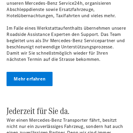
unseren Mercedes-Benz Service24h, organisieren
Intelligente
Abschleppdienste sowie Ersatzfahrzeuge,
Fahrzeugsteuerung
Hotelübernachtungen, Taxifahrten und vieles mehr.
Garantie
und
Im Falle eines Werkstattaufenthalts übernehmen unsere
Original-
Roadside Assistance Experten den Support. Das Team
Teile
begleitet uns als Ihr Mercedes-Benz Servicepartner und
Mercedes-
beschleunigt notwendige Unterstützungsprozesse.
Benz
Damit wir Sie schnellstmöglich wieder für Ihren
QualityService
nächsten Termin auf die Strasse bekommen.
Digitale
Extras
Mehr erfahren
Servicetermin
buchen
Jederzeit für Sie da.
Wer einen Mercedes-Benz Transporter fährt, besitzt
nicht nur ein zuverlässiges Fahrzeug, sondern hat auch
einen zuverlässigen Partner. Denn wir sind immer