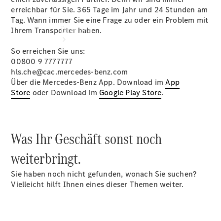
erreichbar für Sie. 365 Tage im Jahr und 24 Stunden am
Tag. Wann immer Sie eine Frage zu oder ein Problem mit
Ihrem Transporter haben.
Über uns
So erreichen Sie uns:
00800 9 7777777
hls.che@cac.mercedes-benz.com
Über die Mercedes-Benz App. Download im
App
Store
oder Download im
Google Play Store
.
Unternehmen
Ansprechpartner
Standort &
Was Ihr Geschäft sonst noch
Öffnungszeiten
weiterbringt.
Kontaktformular
Sie haben noch nicht gefunden, wonach Sie suchen?
Servicetermin
Vielleicht hilft Ihnen eines dieser Themen weiter.
buchen